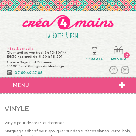
La boite à KAM
Infos & conseils
[Du mardi au vendredi 9h-12h30/14h-
0
18h30 - samedi de 9h30 à 12h30]
COMPTE
PANIER
6 place Raymond Dronneau
85600 Saint Georges de Montaigu
07 69 44 47 05
MENU
VINYLE
Vinyle pour décorer, customiser...
Marquage adhésif pour appliquer sur des surfaces planes: verre, bois,