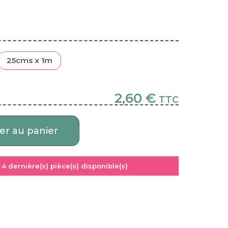
25cms x 1m
2,60 €
TTC
er au panier
:
4
dernière(s) pièce(s) disponible(s)