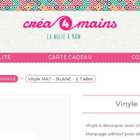
La boite à KAM
LITÉ
CARTE CADEAU
CO
>
VINYLE
Vinyle MAT - BLANC - 2 Tailles
Vinyle 
Vinyle à découper avec u
Marquage adhésif pour vitr