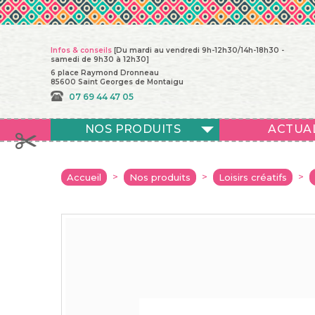
Infos & conseils
[Du mardi au vendredi 9h-12h30/14h-18h30 -
samedi de 9h30 à 12h30]
6 place Raymond Dronneau
85600 Saint Georges de Montaigu
07 69 44 47 05
NOS PRODUITS
ACTUA
>
>
>
Accueil
Nos produits
Loisirs créatifs