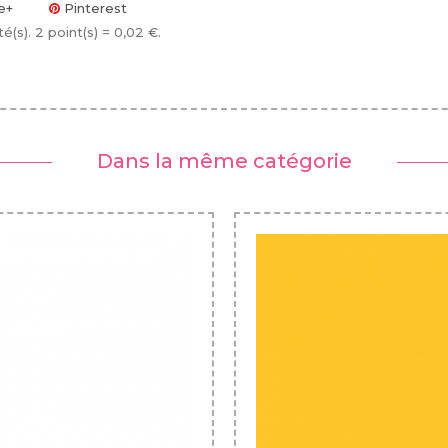
e+
Pinterest
té(s)
. 2 point(s) =
0,02 €
.
Dans la même catégorie