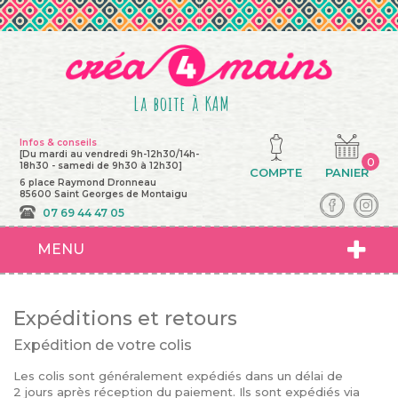
La boite à KAM
Infos & conseils
[Du mardi au vendredi 9h-12h30/14h-
0
18h30 - samedi de 9h30 à 12h30]
COMPTE
PANIER
6 place Raymond Dronneau
85600 Saint Georges de Montaigu
07 69 44 47 05
MENU
Expéditions et retours
Expédition de votre colis
Les colis sont généralement expédiés dans un délai de
2 jours après réception du paiement. Ils sont expédiés via