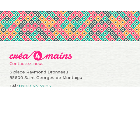
Contactez-nous :
6 place Raymond Dronneau
85600 Saint Georges de Montaigu
Tél.:
07 69 44 47 05
Informations
Compte
Promotions
Mes commandes
Nouveaux produits
Mes retours de
Meilleures ventes
marchandise
Contactez-nous
Mes avoirs
Conditions générales de
Mes adresses
vente
Mes informations