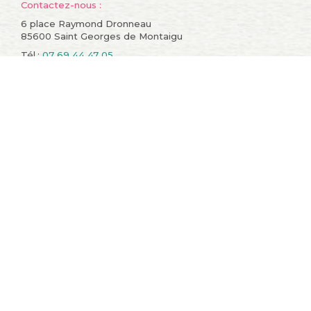
Contactez-nous :
6 place Raymond Dronneau
85600 Saint Georges de Montaigu
Tél.:
07 69 44 47 05
Informations
Compte
Promotions
Mes commandes
Nouveaux produits
Mes retours de
Meilleures ventes
marchandise
Contactez-nous
Mes avoirs
Conditions générales de
Mes adresses
vente
Mes informations
A propos
personnelles
sitemap
Mes bons de réduction
Restons en contact !