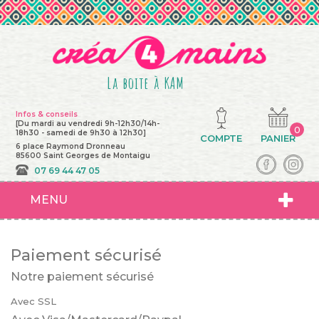
La boite à KAM
Infos & conseils
[Du mardi au vendredi 9h-12h30/14h-
0
18h30 - samedi de 9h30 à 12h30]
COMPTE
PANIER
6 place Raymond Dronneau
85600 Saint Georges de Montaigu
07 69 44 47 05
MENU
Paiement sécurisé
Notre paiement sécurisé
Avec SSL