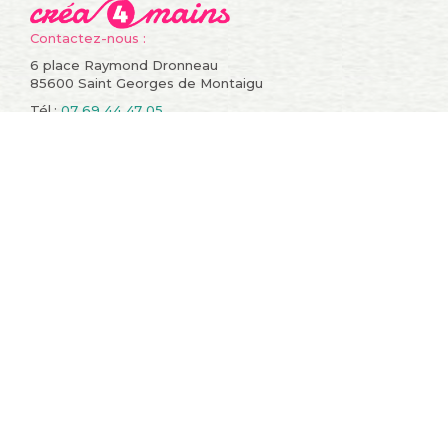
Contactez-nous :
6 place Raymond Dronneau
85600 Saint Georges de Montaigu
Tél.:
07 69 44 47 05
Informations
Compte
Promotions
Mes commandes
Nouveaux produits
Mes retours de
Meilleures ventes
marchandise
Contactez-nous
Mes avoirs
Conditions générales de
Mes adresses
vente
Mes informations
A propos
personnelles
sitemap
Mes bons de réduction
Restons en contact !