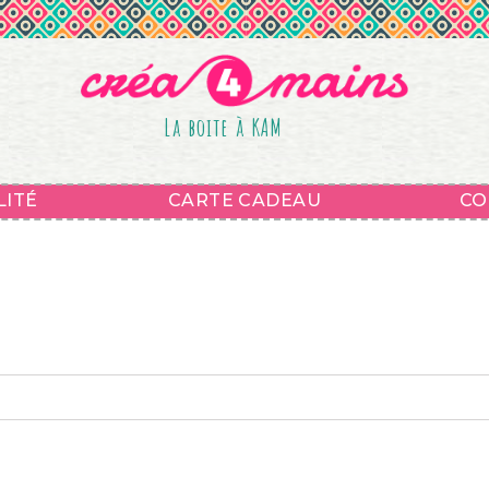
La boite à KAM
LITÉ
CARTE CADEAU
CO