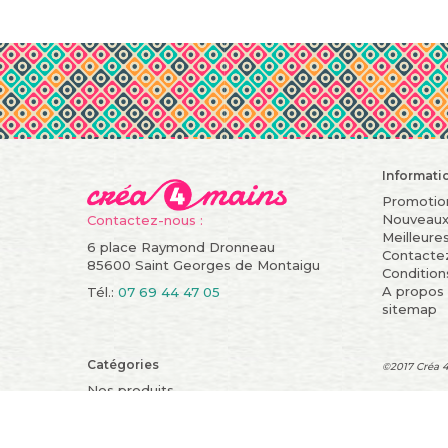
Informati
Promotio
Nouveaux
Contactez-nous :
Meilleure
6 place Raymond Dronneau
Contacte
85600 Saint Georges de Montaigu
Condition
A propos
Tél.:
07 69 44 47 05
sitemap
Catégories
©2017 Créa 4
Nos produits
KIT COUTURE/CROCHET
Happy hours