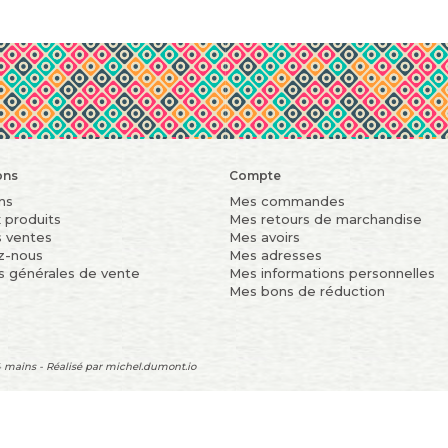
ons
Compte
ns
Mes commandes
 produits
Mes retours de marchandise
s ventes
Mes avoirs
z-nous
Mes adresses
s générales de vente
Mes informations personnelles
Mes bons de réduction
 mains - Réalisé par
michel.dumont.io