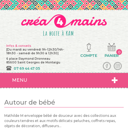
La boite à KAM
Infos & conseils
[Du mardi au vendredi 9h-12h30/14h-
0
18h30 - samedi de 9h30 à 12h30]
COMPTE
PANIER
6 place Raymond Dronneau
85600 Saint Georges de Montaigu
07 69 44 47 05
MENU
Autour de bébé
Mathilde M enveloppe bébé de douceur avec des collections aux
couleurs tendres et aux motifs délicats: peluches, coffrets repas,
objets de décoration, diffuseurs...