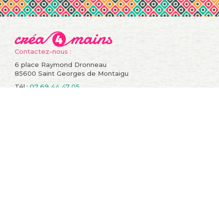
Contactez-nous :
6 place Raymond Dronneau
85600 Saint Georges de Montaigu
Tél.:
07 69 44 47 05
Informations
Compte
Promotions
Mes commandes
Nouveaux produits
Mes retours de
Meilleures ventes
marchandise
Contactez-nous
Mes avoirs
Conditions générales de
Mes adresses
vente
Mes informations
A propos
personnelles
sitemap
Mes bons de réduction
Restons en contact !