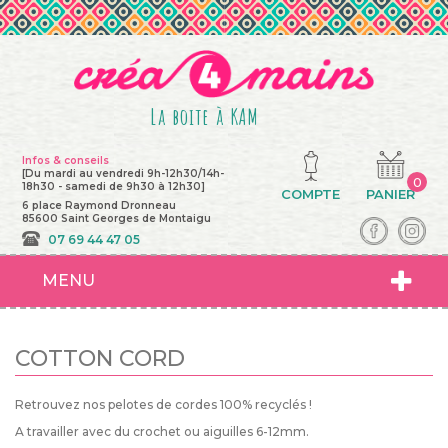
La boite à KAM
Infos & conseils
[Du mardi au vendredi 9h-12h30/14h-
0
18h30 - samedi de 9h30 à 12h30]
COMPTE
PANIER
6 place Raymond Dronneau
85600 Saint Georges de Montaigu
07 69 44 47 05
MENU
COTTON CORD
Retrouvez nos pelotes de cordes 100% recyclés !
A travailler avec du crochet ou aiguilles 6-12mm.