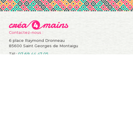
Contactez-nous :
6 place Raymond Dronneau
85600 Saint Georges de Montaigu
Tél.:
07 69 44 47 05
Informations
Compte
Promotions
Mes commandes
Nouveaux produits
Mes retours de
Meilleures ventes
marchandise
Contactez-nous
Mes avoirs
Conditions générales de
Mes adresses
vente
Mes informations
A propos
personnelles
sitemap
Mes bons de réduction
Restons en contact !