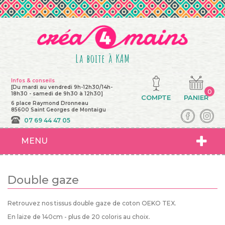
La boite à KAM
Infos & conseils
[Du mardi au vendredi 9h-12h30/14h-
0
18h30 - samedi de 9h30 à 12h30]
COMPTE
PANIER
6 place Raymond Dronneau
85600 Saint Georges de Montaigu
07 69 44 47 05
MENU
Double gaze
Retrouvez nos tissus double gaze de coton OEKO TEX.
En laize de 140cm - plus de 20 coloris au choix.