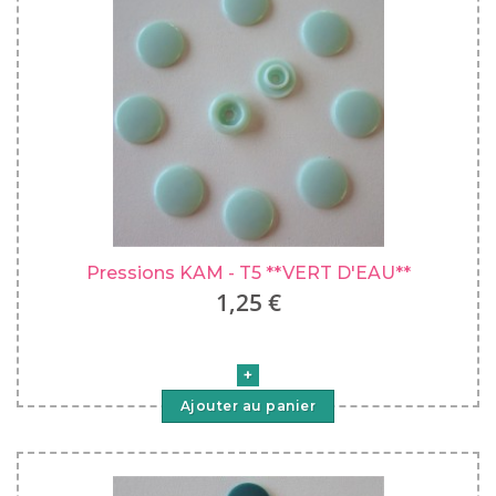
Pressions KAM - T5 **VERT D'EAU**
1,25 €
Ajouter au panier