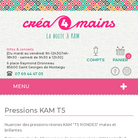
La boite à KAM
Infos & conseils
[Du mardi au vendredi 9h-12h30/14h-
0
18h30 - samedi de 9h30 à 12h30]
COMPTE
PANIER
6 place Raymond Dronneau
85600 Saint Georges de Montaigu
07 69 44 47 05
MENU
Pressions KAM T5
Nuancier des pressions résines KAM "T5 RONDES" mates et
brillantes.