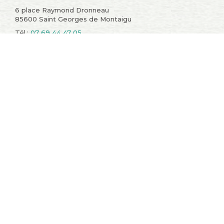
6 place Raymond Dronneau
85600 Saint Georges de Montaigu
Tél.:
07 69 44 47 05
Informations
Compte
Promotions
Mes commandes
Nouveaux produits
Mes retours de
Meilleures ventes
marchandise
Contactez-nous
Mes avoirs
Conditions générales de
Mes adresses
vente
Mes informations
A propos
personnelles
sitemap
Mes bons de réduction
Restons en contact !
Catégories