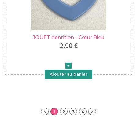
JOUET dentition - Cœur Bleu
2,90 €
Ajouter au panier
<
1
2
3
4
>