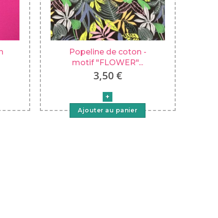
n
Popeline de coton -
motif "FLOWER"...
3,50 €
Ajouter au panier