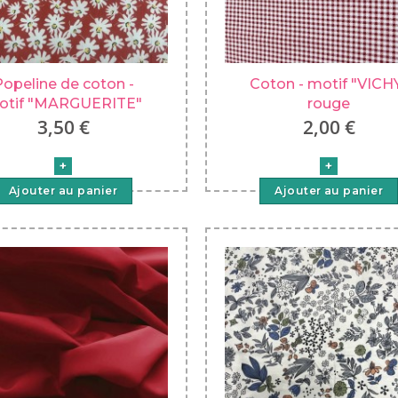
opeline de coton -
Coton - motif "VICH
otif "MARGUERITE"
rouge
3,50 €
2,00 €
Ajouter au panier
Ajouter au panier