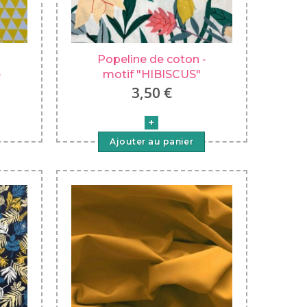
Popeline de coton -
e
motif "HIBISCUS"
3,50 €
Ajouter au panier