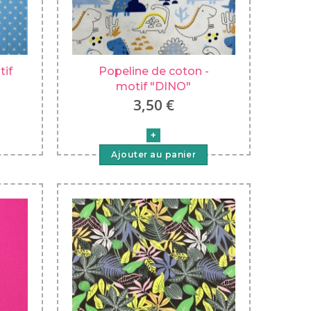
tif
Popeline de coton -
motif "DINO"
3,50 €
Ajouter au panier