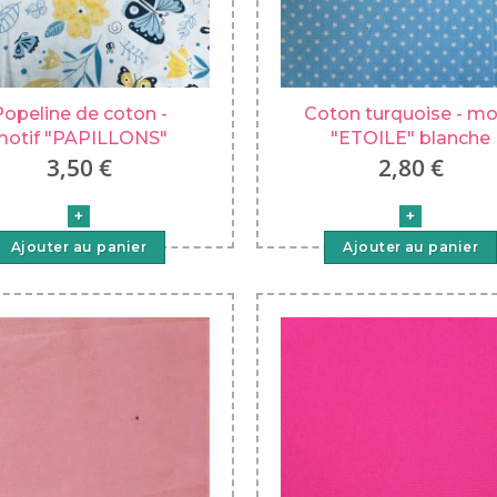
opeline de coton -
Coton turquoise - mo
motif "PAPILLONS"
"ETOILE" blanche
3,50 €
2,80 €
Ajouter au panier
Ajouter au panier