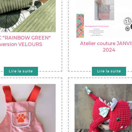
C "RAINBOW GREEN"
Atelier couture JANV
version VELOURS
2024
Lire la suite
Lire la suite