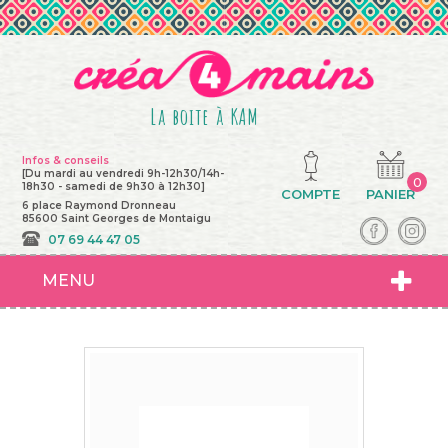
La boite à KAM
Infos & conseils
[Du mardi au vendredi 9h-12h30/14h-
0
18h30 - samedi de 9h30 à 12h30]
COMPTE
PANIER
6 place Raymond Dronneau
85600 Saint Georges de Montaigu
07 69 44 47 05
MENU