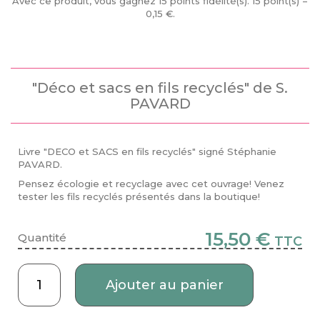
Avec ce produit, vous gagnez
15
points fidélité(s)
. 15 point(s) =
0,15 €
.
"Déco et sacs en fils recyclés" de S.
PAVARD
Livre "DECO et SACS en fils recyclés" signé Stéphanie
PAVARD.
Pensez écologie et recyclage avec cet ouvrage! Venez
tester les fils recyclés présentés dans la boutique!
15,50 €
Quantité
TTC
Ajouter au panier