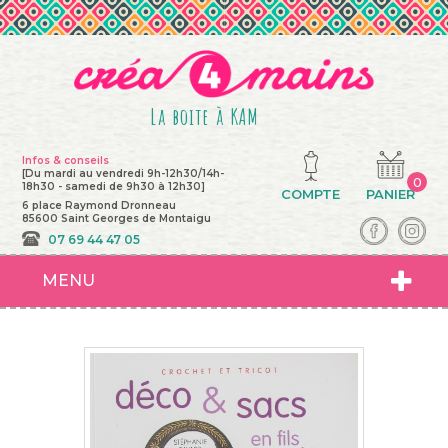
La boite à KAM
Infos & conseils
[Du mardi au vendredi 9h-12h30/14h-
0
18h30 - samedi de 9h30 à 12h30]
COMPTE
PANIER
6 place Raymond Dronneau
85600 Saint Georges de Montaigu
07 69 44 47 05
MENU