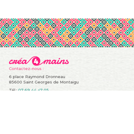
Contactez-nous :
6 place Raymond Dronneau
85600 Saint Georges de Montaigu
Tél.:
07 69 44 47 05
Informations
Compte
Promotions
Mes commandes
Nouveaux produits
Mes retours de
Meilleures ventes
marchandise
Contactez-nous
Mes avoirs