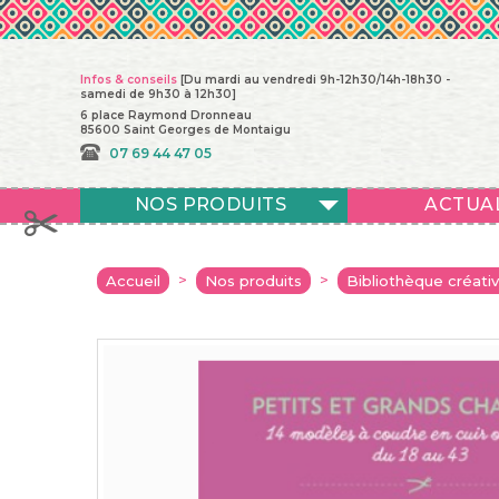
Infos & conseils
[Du mardi au vendredi 9h-12h30/14h-18h30 -
samedi de 9h30 à 12h30]
6 place Raymond Dronneau
85600 Saint Georges de Montaigu
07 69 44 47 05
NOS PRODUITS
ACTUA
>
>
Accueil
Nos produits
Bibliothèque créati