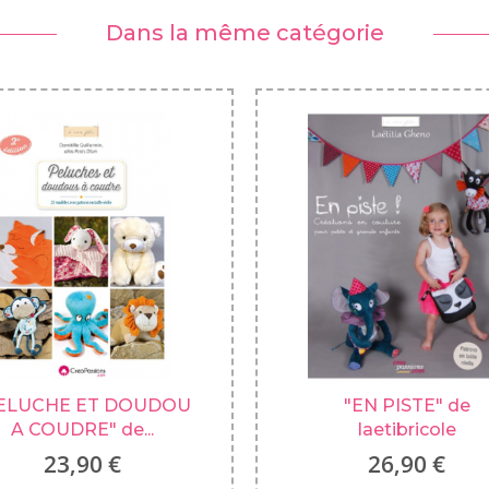
Dans la même catégorie
ELUCHE ET DOUDOU
"EN PISTE" de
A COUDRE" de...
laetibricole
23,90 €
26,90 €