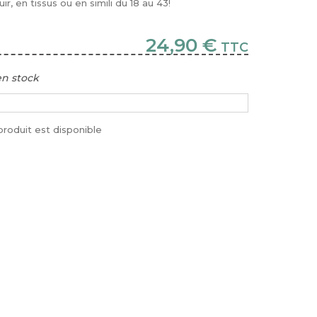
r, en tissus ou en simili du 18 au 43!
24,90 €
TTC
en stock
roduit est disponible