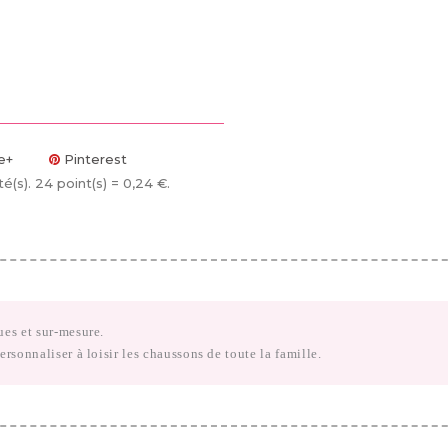
e+
Pinterest
té(s)
. 24 point(s) =
0,24 €
.
ues et sur-mesure.
ersonnaliser à loisir les chaussons de toute la famille.