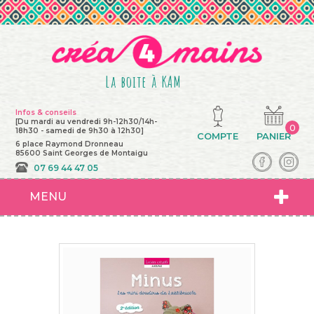
La boite à KAM
Infos & conseils
[Du mardi au vendredi 9h-12h30/14h-
0
18h30 - samedi de 9h30 à 12h30]
COMPTE
PANIER
6 place Raymond Dronneau
85600 Saint Georges de Montaigu
07 69 44 47 05
MENU