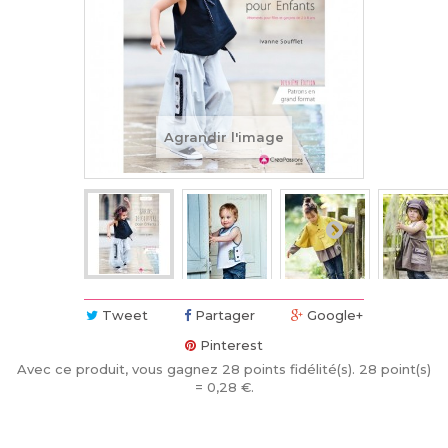
Agrandir l'image
Tweet
Partager
Google+
Pinterest
Avec ce produit, vous gagnez
28
points fidélité(s)
. 28 point(s)
=
0,28 €
.