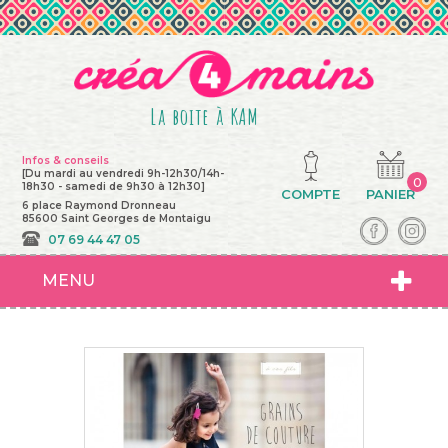
La boite à KAM
Infos & conseils
[Du mardi au vendredi 9h-12h30/14h-
0
18h30 - samedi de 9h30 à 12h30]
COMPTE
PANIER
6 place Raymond Dronneau
85600 Saint Georges de Montaigu
07 69 44 47 05
MENU