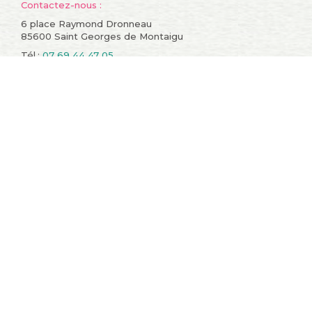
Contactez-nous :
6 place Raymond Dronneau
85600 Saint Georges de Montaigu
Tél.:
07 69 44 47 05
Informations
Compte
Promotions
Mes commandes
Nouveaux produits
Mes retours de
Meilleures ventes
marchandise
Contactez-nous
Mes avoirs
Conditions générales de
Mes adresses
vente
Mes informations
A propos
personnelles
sitemap
Mes bons de réduction
Restons en contact !