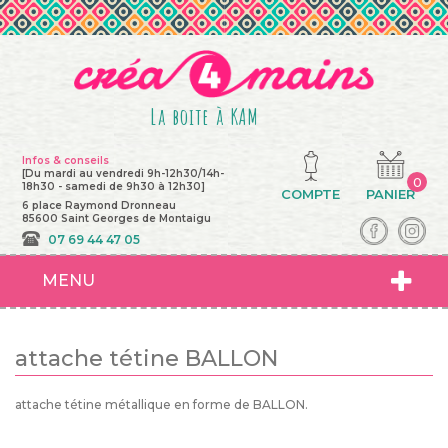
La boite à KAM
Infos & conseils
[Du mardi au vendredi 9h-12h30/14h-
0
18h30 - samedi de 9h30 à 12h30]
COMPTE
PANIER
6 place Raymond Dronneau
85600 Saint Georges de Montaigu
07 69 44 47 05
MENU
attache tétine BALLON
attache tétine métallique en forme de BALLON.