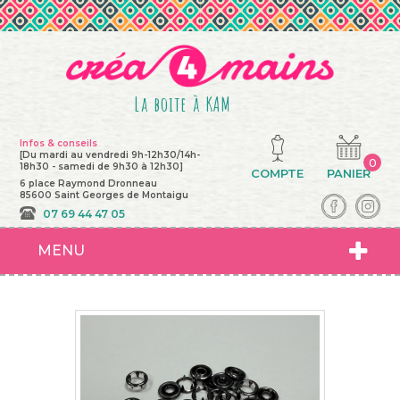
La boite à KAM
Infos & conseils
[Du mardi au vendredi 9h-12h30/14h-
0
18h30 - samedi de 9h30 à 12h30]
COMPTE
PANIER
6 place Raymond Dronneau
85600 Saint Georges de Montaigu
07 69 44 47 05
MENU