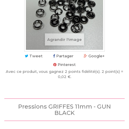
Agrandir l'image
Tweet
Partager
Google+
Pinterest
Avec ce produit, vous gagnez
2
points fidélité(s)
. 2 point(s) =
0,02 €
.
Pressions GRIFFES 11mm - GUN
BLACK