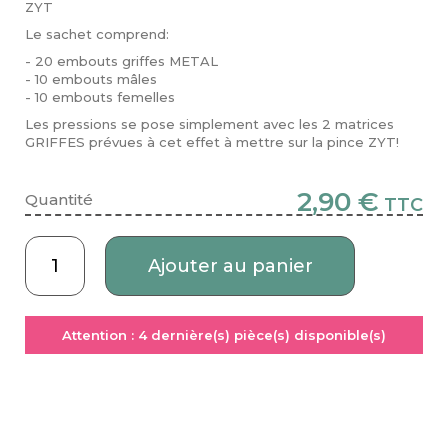
ZYT
Le sachet comprend:
- 20 embouts griffes METAL
- 10 embouts mâles
- 10 embouts femelles
Les pressions se pose simplement avec les 2 matrices
GRIFFES prévues à cet effet à mettre sur la pince ZYT!
2,90 €
Quantité
TTC
Ajouter au panier
Attention :
4
dernière(s) pièce(s) disponible(s)