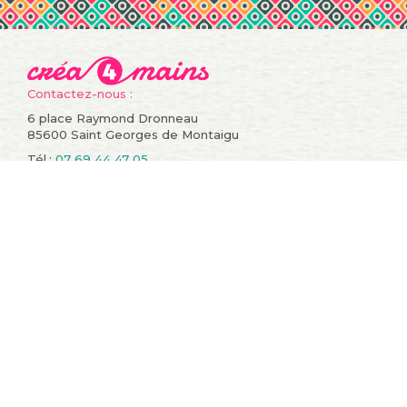
Contactez-nous :
6 place Raymond Dronneau
85600 Saint Georges de Montaigu
Tél.:
07 69 44 47 05
Informations
Compte
Promotions
Mes commandes
Nouveaux produits
Mes retours de
Meilleures ventes
marchandise
Contactez-nous
Mes avoirs
Conditions générales de
Mes adresses
vente
Mes informations
A propos
personnelles
sitemap
Mes bons de réduction
Restons en contact !