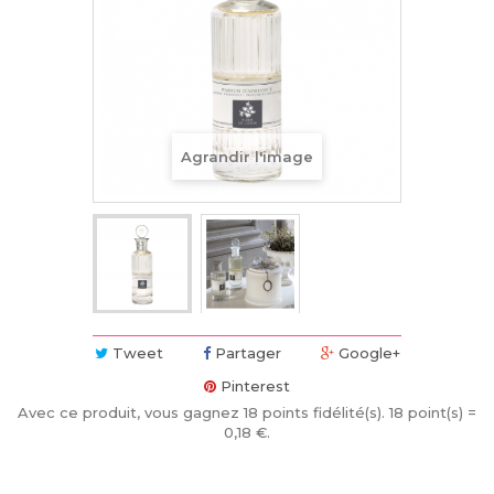
Agrandir l'image
Tweet
Partager
Google+
Pinterest
Avec ce produit, vous gagnez
18
points fidélité(s)
. 18 point(s) =
0,18 €
.