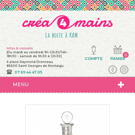
La boite à KAM
Infos & conseils
[Du mardi au vendredi 9h-12h30/14h-
0
18h30 - samedi de 9h30 à 12h30]
COMPTE
PANIER
6 place Raymond Dronneau
85600 Saint Georges de Montaigu
07 69 44 47 05
MENU