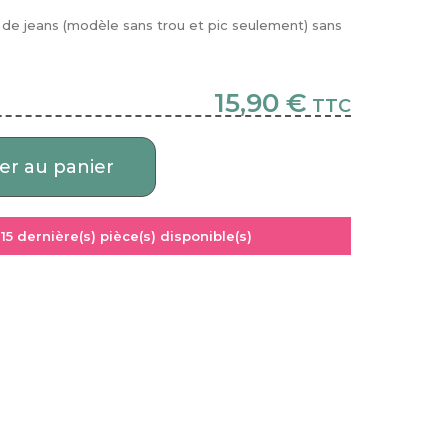
de jeans (modèle sans trou et pic seulement) sans
15,90 €
TTC
er au panier
:
15
dernière(s) pièce(s) disponible(s)