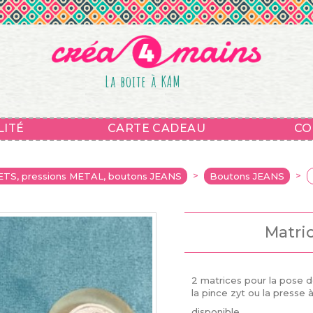
La boite à KAM
LITÉ
CARTE CADEAU
CO
>
>
ETS, pressions METAL, boutons JEANS
Boutons JEANS
Matri
2 matrices pour la pose d
la pince zyt ou la presse 
disponible