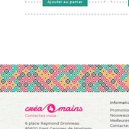
Ajouter au panier
Informati
Promotio
Nouveaux
Contactez-nous :
Meilleure
6 place Raymond Dronneau
Contacte
85600 Saint Georges de Montaigu