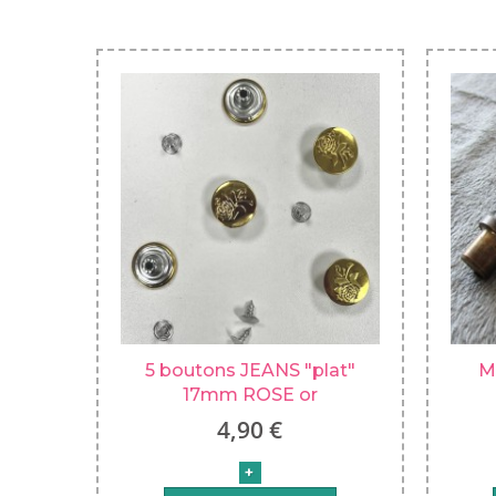
5 boutons JEANS "plat"
M
17mm ROSE or
4,90 €