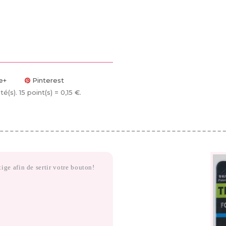
e+
Pinterest
té(s)
. 15 point(s) =
0,15 €
.
tige afin de sertir votre bouton!