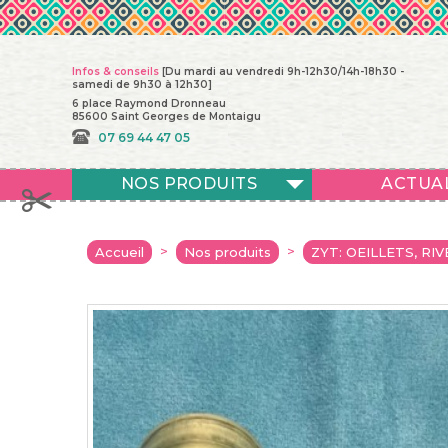
Infos & conseils
[Du mardi au vendredi 9h-12h30/14h-18h30 -
samedi de 9h30 à 12h30]
6 place Raymond Dronneau
85600 Saint Georges de Montaigu
07 69 44 47 05
NOS PRODUITS
ACTUA
>
>
Accueil
Nos produits
ZYT: OEILLETS, RIV