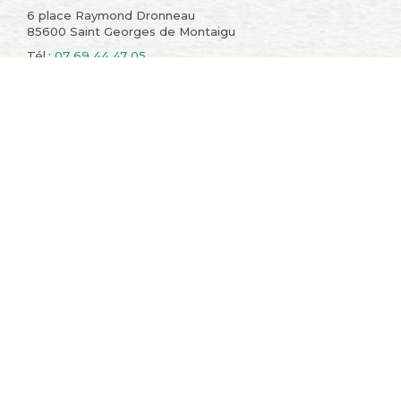
6 place Raymond Dronneau
85600 Saint Georges de Montaigu
Tél.:
07 69 44 47 05
Informations
Compte
Promotions
Mes commandes
Nouveaux produits
Mes retours de
Meilleures ventes
marchandise
Contactez-nous
Mes avoirs
Conditions générales de
Mes adresses
vente
Mes informations
A propos
personnelles
sitemap
Mes bons de réduction
Restons en contact !
Catégories