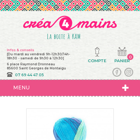
La boite à KAM
Infos & conseils
[Du mardi au vendredi 9h-12h30/14h-
0
18h30 - samedi de 9h30 à 12h30]
COMPTE
PANIER
6 place Raymond Dronneau
85600 Saint Georges de Montaigu
07 69 44 47 05
MENU