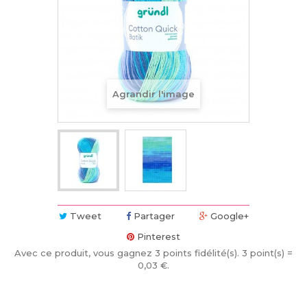
Agrandir l'image
Tweet
Partager
Google+
Pinterest
Avec ce produit, vous gagnez
3
points fidélité(s)
. 3 point(s) =
0,03 €
.