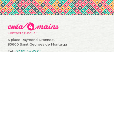
Contactez-nous :
6 place Raymond Dronneau
85600 Saint Georges de Montaigu
Tél.:
07 69 44 47 05
Informations
Compte
Promotions
Mes commandes
Nouveaux produits
Mes retours de
Meilleures ventes
marchandise
Contactez-nous
Mes avoirs
Conditions générales de
Mes adresses
vente
Mes informations
A propos
personnelles
sitemap
Mes bons de réduction