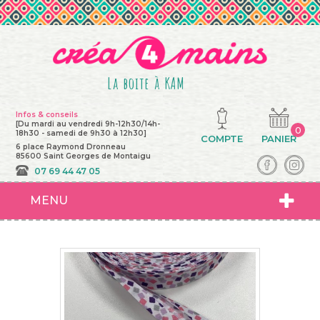
La boite à KAM
Infos & conseils
[Du mardi au vendredi 9h-12h30/14h-
0
18h30 - samedi de 9h30 à 12h30]
COMPTE
PANIER
6 place Raymond Dronneau
85600 Saint Georges de Montaigu
07 69 44 47 05
MENU