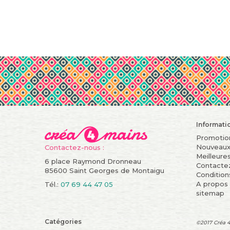
Informati
Promotio
Nouveaux
Contactez-nous :
Meilleure
6 place Raymond Dronneau
Contacte
85600 Saint Georges de Montaigu
Condition
A propos
Tél.:
07 69 44 47 05
sitemap
Catégories
©2017 Créa 4