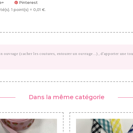
e+
Pinterest
té(s)
. 1 point(s) =
0,01 €
.
ouvrage (cacher les coutures, entourer un ouvrage...) , d'apporter une touc
Dans la même catégorie