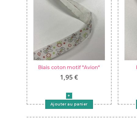
Biais coton motif "Avion"
1,95 €
Ajouter au panier