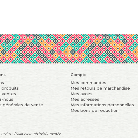
ons
Compte
ns
Mes commandes
 produits
Mes retours de marchandise
s ventes
Mes avoirs
z-nous
Mes adresses
s générales de vente
Mes informations personnelles
Mes bons de réduction
 mains - Réalisé par
michel.dumont.io