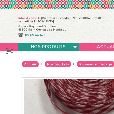
Infos & conseils
[Du mardi au vendredi 9h-12h30/14h-18h30 -
samedi de 9h30 à 12h30]
6 place Raymond Dronneau
85600 Saint Georges de Montaigu
07 69 44 47 05
NOS PRODUITS
ACTUA
>
>
Accueil
Nos produits
Rubanerie cordage