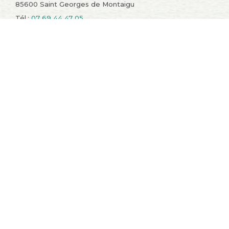
85600 Saint Georges de Montaigu
Tél.:
07 69 44 47 05
Informations
Compte
Promotions
Mes commandes
Nouveaux produits
Mes retours de
Meilleures ventes
marchandise
Contactez-nous
Mes avoirs
Conditions générales de
Mes adresses
vente
Mes informations
A propos
personnelles
sitemap
Mes bons de réduction
Restons en contact !
Catégories
Nos produits