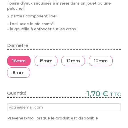
1 paire d'yeux sécurisés à insérer dans un jouet ou une
peluche !
2 parties composent l'oeil:
- l'oeil avec le pic cranté
- la goupille à enfoncer sur les crans
Diamètre
18mm
15mm
12mm
10mm
8mm
1,70 €
Quantité
TTC
Prévenez-moi lorsque le produit est disponible