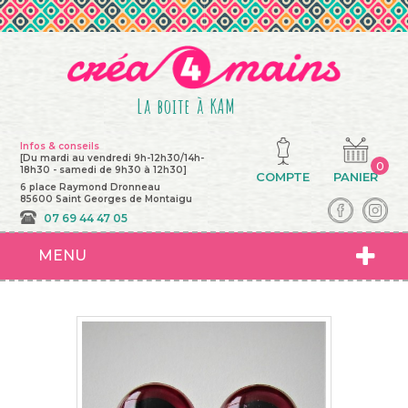
La boite à KAM
Infos & conseils
[Du mardi au vendredi 9h-12h30/14h-
0
18h30 - samedi de 9h30 à 12h30]
COMPTE
PANIER
6 place Raymond Dronneau
85600 Saint Georges de Montaigu
07 69 44 47 05
MENU