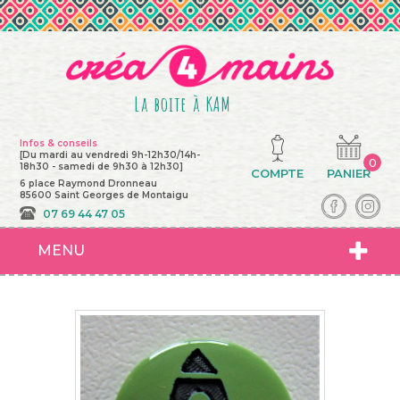
La boite à KAM
Infos & conseils
[Du mardi au vendredi 9h-12h30/14h-
0
18h30 - samedi de 9h30 à 12h30]
COMPTE
PANIER
6 place Raymond Dronneau
85600 Saint Georges de Montaigu
07 69 44 47 05
MENU