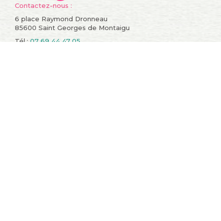
Contactez-nous :
6 place Raymond Dronneau
85600 Saint Georges de Montaigu
Tél.:
07 69 44 47 05
Informations
Compte
Promotions
Mes commandes
Nouveaux produits
Mes retours de
Meilleures ventes
marchandise
Contactez-nous
Mes avoirs
Conditions générales de
Mes adresses
vente
Mes informations
A propos
personnelles
sitemap
Mes bons de réduction
Restons en contact !