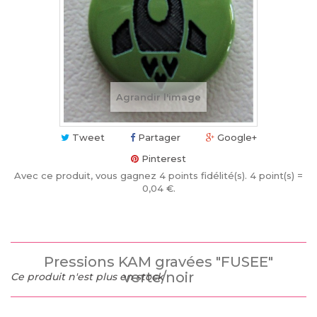
Agrandir l'image
Tweet
Partager
Google+
Pinterest
Avec ce produit, vous gagnez
4
points fidélité(s)
. 4 point(s) =
0,04 €
.
Pressions KAM gravées "FUSEE"
verte/noir
Ce produit n'est plus en stock