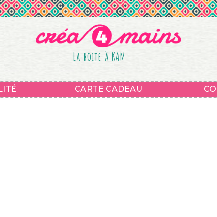
La boite à KAM
LITÉ
CARTE CADEAU
CO