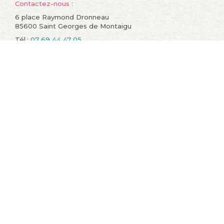
Contactez-nous :
6 place Raymond Dronneau
85600 Saint Georges de Montaigu
Tél.:
07 69 44 47 05
Informations
Compte
Promotions
Mes commandes
Nouveaux produits
Mes retours de
Meilleures ventes
marchandise
Contactez-nous
Mes avoirs
Conditions générales de
Mes adresses
vente
Mes informations
A propos
personnelles
sitemap
Mes bons de réduction
Restons en contact !