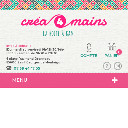
La boite à KAM
Infos & conseils
[Du mardi au vendredi 9h-12h30/14h-
0
18h30 - samedi de 9h30 à 12h30]
COMPTE
PANIER
6 place Raymond Dronneau
85600 Saint Georges de Montaigu
07 69 44 47 05
MENU