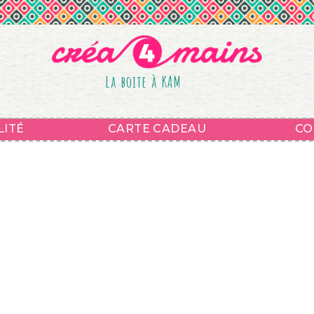
La boite à KAM
LITÉ
CARTE CADEAU
CO