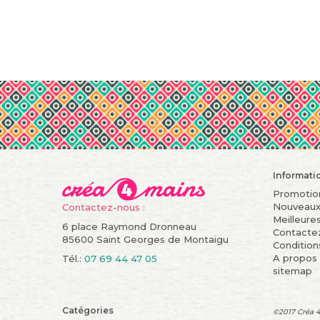
Informati
Promotio
Nouveaux
Contactez-nous :
Meilleure
6 place Raymond Dronneau
Contacte
85600 Saint Georges de Montaigu
Condition
A propos
Tél.:
07 69 44 47 05
sitemap
Catégories
©2017 Créa 4