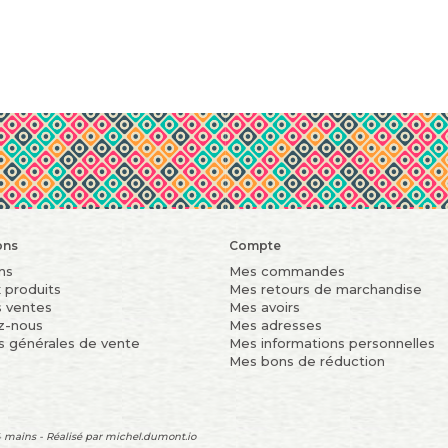
ons
Compte
ns
Mes commandes
 produits
Mes retours de marchandise
s ventes
Mes avoirs
z-nous
Mes adresses
s générales de vente
Mes informations personnelles
Mes bons de réduction
 mains - Réalisé par
michel.dumont.io