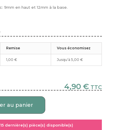
c: 9mm en haut et 12mm à la base.
é
Remise
Vous économisez
1,00 €
Jusqu'à
5,00 €
4,90 €
TTC
er au panier
:
15
dernière(s) pièce(s) disponible(s)