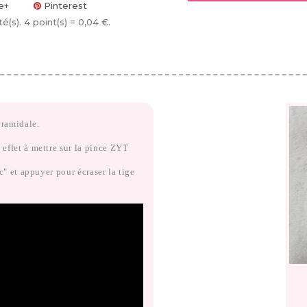
e+
Pinterest
té(s)
. 4 point(s) =
0,04 €
.
yramidale.
 effet à mettre sur la pince ZYT
ac" et appuyer pour écraser la tige