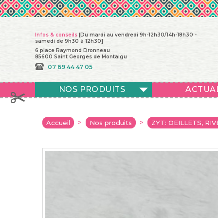
Infos & conseils
[Du mardi au vendredi 9h-12h30/14h-18h30 -
samedi de 9h30 à 12h30]
6 place Raymond Dronneau
85600 Saint Georges de Montaigu
07 69 44 47 05
NOS PRODUITS
ACTUA
>
>
Accueil
Nos produits
ZYT: OEILLETS, RIV