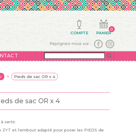
0
COMPTE
PANIER
Rejoignez-nous sur :
NTACT
>
c
Pieds de sac OR x 4
ieds de sac OR x 4
 sertir.
nce ZYT et l'embout adapté pour poser les PIEDS de