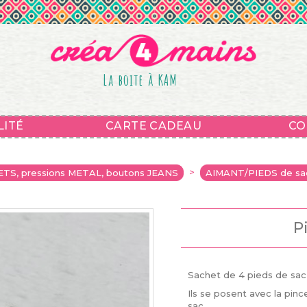
La boite à KAM
LITÉ
CARTE CADEAU
CO
>
ETS, pressions METAL, boutons JEANS
AIMANT/PIEDS de sa
P
Sachet de 4 pieds de sac à
Ils se posent avec la pi
sac.