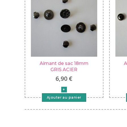
Aimant de sac 18mm
A
GRIS ACIER
6,90 €
Ajouter au panier