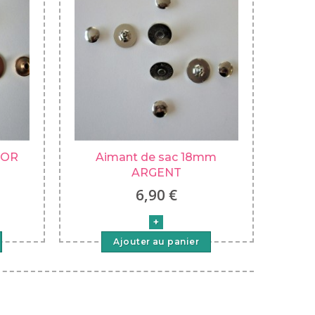
 OR
Aimant de sac 18mm
ARGENT
6,90 €
Ajouter au panier