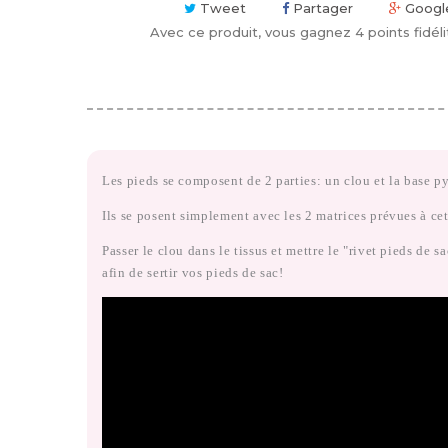
Tweet
Partager
Googl
Avec ce produit, vous gagnez
4
points fidéli
Les pieds se composent de 2 parties: un clou et la base p
Ils se posent simplement avec les 2 matrices prévues à cet
Passer le clou dans le tissus et mettre le "rivet pieds de s
afin de sertir vos pieds de sac!